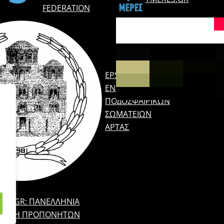
FEDERATION
EPSARTAS.GR:
ΈΝΩΣΗ
ΠΟΔΟΣΦΑΙΡΙΚΏΝ
ΣΩΜΑΤΕΊΩΝ
ΆΡΤΑΣ
EPP.GR: ΠΑΝΕΛΛΉΝΙΑ
ΝΩΣΗ ΠΡΟΠΟΝΗΤΏΝ