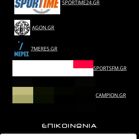
SPORTIME24.GR
AGON.GR
7MERES.GR
SPORTSFM.GR
CAMPION.GR
ΕΠΙΚΟΙΝΩΝΙΑ
Ορλάνδου & Τζουμέρκων, Άρτα | Τ.Κ. 47100