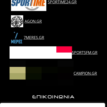
SPORTIME24.GR
AGON.GR
7MERES.GR
SPORTSFM.GR
CAMPION.GR
ΕΠΙΚΟΙΝΩΝΙΑ
Ορλάνδου & Τζουμέρκων, Άρτα | Τ.Κ. 47100