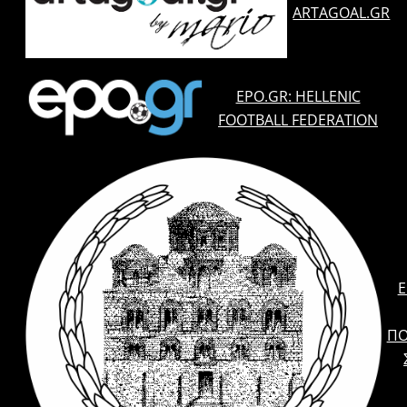
ARTAGOAL.GR
EPO.GR: HELLENIC
FOOTBALL FEDERATION
E
ΠΟ