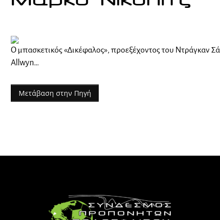
Μάρκο Νίκολιτς
Ο μπασκετικός «Δικέφαλος», προεξέχοντος του Ντράγκαν Σά
Allwyn…
Μετάβαση στην Πηγή