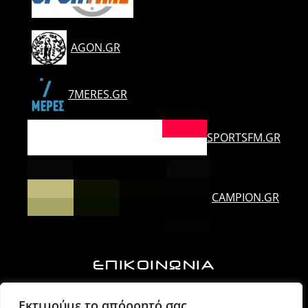
AGON.GR
7MERES.GR
SPORTSFM.GR
CAMPION.GR
ΕΠΙΚΟΙΝΩΝΙΑ
Ορλάνδου & Τζουμέρκων, Άρτα | Τ.Κ. 47100
Εκτιμούμε το απόρρητό σας