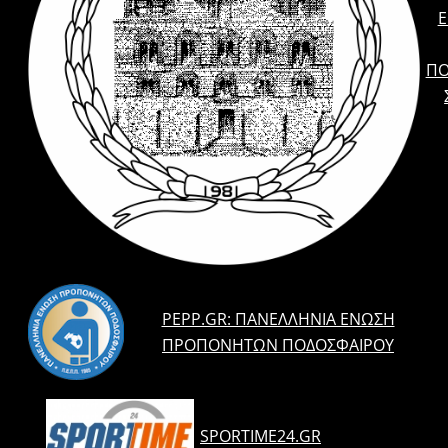
E
ΠΟ
PEPP.GR: ΠΑΝΕΛΛΉΝΙΑ ΈΝΩΣΗ
ΠΡΟΠΟΝΗΤΏΝ ΠΟΔΟΣΦΑΊΡΟΥ
SPORTIME24.GR