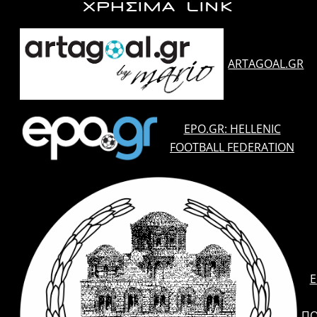
ΧΡΗΣΙΜΑ LINK
ARTAGOAL.GR
EPO.GR: HELLENIC
FOOTBALL FEDERATION
E
ΠΟ