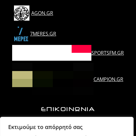
AGON.GR
7MERES.GR
SPORTSFM.GR
CAMPION.GR
ΕΠΙΚΟΙΝΩΝΙΑ
Ορλάνδου & Τζουμέρκων, Άρτα | Τ.Κ. 47100
Εκτιμούμε το απόρρητό σας