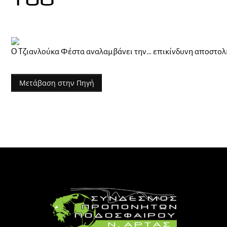
του
Ο Τζιανλούκα Φέστα αναλαμβάνει την… επικίνδυνη αποστο
Μετάβαση στην Πηγή