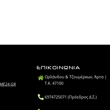
ΕΠΙΚΟΙΝΩΝΙΑ
Ορλάνδου & Τζουμέρκων, Άρτα |
Τ.Κ. 47100
IME24.GR
6974725071 (Πρόεδρος Δ.Σ.)