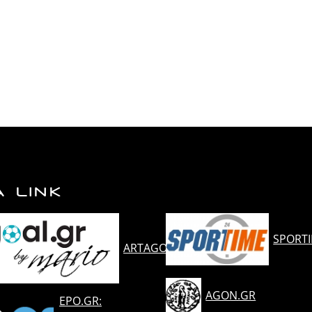
Α LINK
SPORT
ARTAGOAL.GR
AGON.GR
EPO.GR: