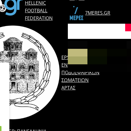
HELLENIC
FOOTBALL
7MERES.GR
FEDERATION
EPSARTAS.GR:
ΈΝΩΣΗ
ΠΟΔΟΣΦΑΙΡΙΚΏΝ
ΣΩΜΑΤΕΊΩΝ
ΆΡΤΑΣ