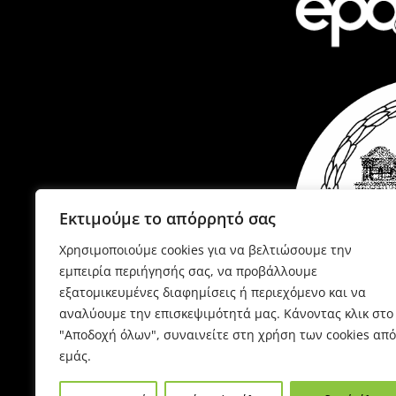
Εκτιμούμε το απόρρητό σας
Χρησιμοποιούμε cookies για να βελτιώσουμε την
εμπειρία περιήγησής σας, να προβάλλουμε
εξατομικευμένες διαφημίσεις ή περιεχόμενο και να
αναλύουμε την επισκεψιμότητά μας. Κάνοντας κλικ στο
"Αποδοχή όλων", συναινείτε στη χρήση των cookies από
εμάς.