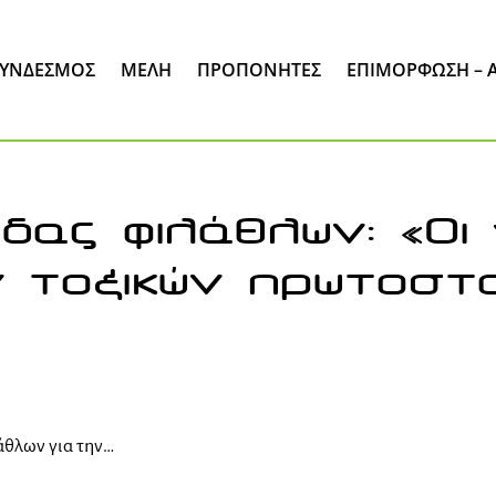
ΣΎΝΔΕΣΜΟΣ
ΜΈΛΗ
ΠΡΟΠΟΝΗΤΕΣ
ΕΠΙΜΌΡΦΩΣΗ – 
δας φιλάθλων: «Οι
ν τοξικών πρωτοστ
άθλων για την…