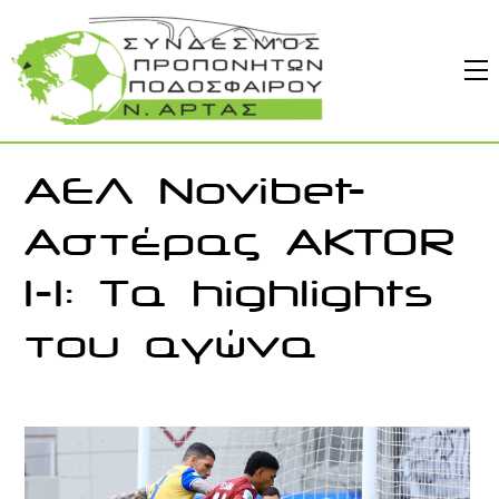
Skip
to
M
content
ΑΕΛ Novibet-
Αστέρας AKTOR
1-1: Τα highlights
του αγώνα