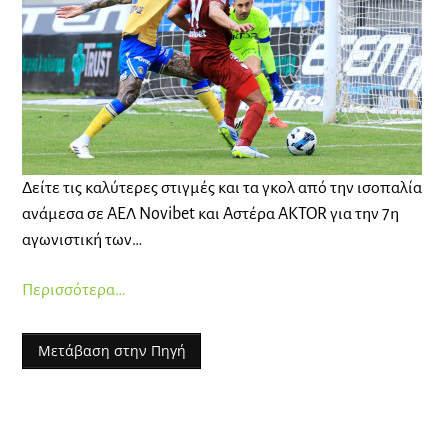
Δείτε τις καλύτερες στιγμές και τα γκολ από την ισοπαλία
ανάμεσα σε ΑΕΛ Novibet και Αστέρα AKTOR για την 7η
αγωνιστική των…
Περισσότερα…
Μετάβαση στην Πηγή