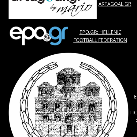
ARTAGOAL.GR
EPO.GR: HELLENIC
FOOTBALL FEDERATION
E
ΠΟ