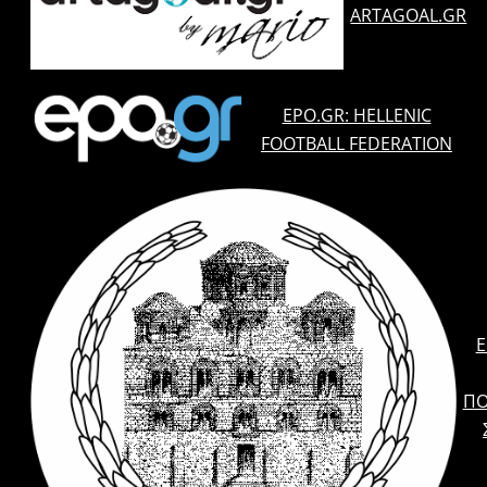
ARTAGOAL.GR
EPO.GR: HELLENIC
FOOTBALL FEDERATION
E
ΠΟ