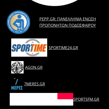
PEPP.GR: ΠΑΝΕΛΛΉΝΙΑ ΈΝΩΣΗ
ΠΡΟΠΟΝΗΤΏΝ ΠΟΔΟΣΦΑΊΡΟΥ
SPORTIME24.GR
AGON.GR
7MERES.GR
SPORTSFM.GR