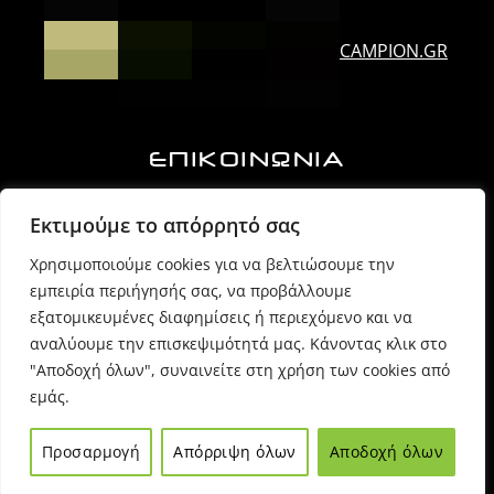
CAMPION.GR
ΕΠΙΚΟΙΝΩΝΙΑ
Ορλάνδου & Τζουμέρκων, Άρτα | Τ.Κ. 47100
Εκτιμούμε το απόρρητό σας
Χρησιμοποιούμε cookies για να βελτιώσουμε την
6974725071 (Πρόεδρος Δ.Σ.)
εμπειρία περιήγησής σας, να προβάλλουμε
εξατομικευμένες διαφημίσεις ή περιεχόμενο και να
6980054170 (Γραμματέας)
αναλύουμε την επισκεψιμότητά μας. Κάνοντας κλικ στο
"Αποδοχή όλων", συναινείτε στη χρήση των cookies από
εμάς.
info @ sppartas.gr
Προσαρμογή
Απόρριψη όλων
Αποδοχή όλων
© 2021
Sppartas
powered by
Entiposis
| All rights reserved