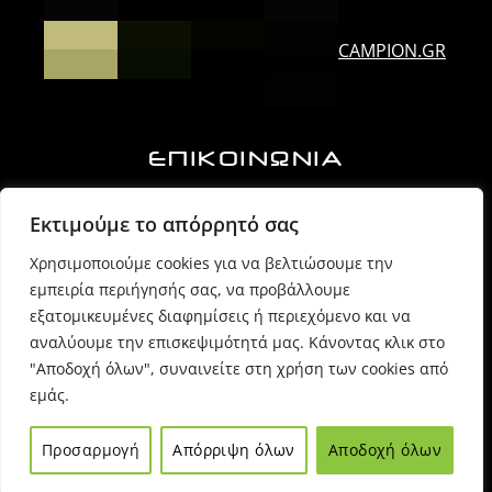
CAMPION.GR
ΕΠΙΚΟΙΝΩΝΙΑ
Ορλάνδου & Τζουμέρκων, Άρτα | Τ.Κ. 47100
Εκτιμούμε το απόρρητό σας
Χρησιμοποιούμε cookies για να βελτιώσουμε την
6974725071 (Πρόεδρος Δ.Σ.)
εμπειρία περιήγησής σας, να προβάλλουμε
εξατομικευμένες διαφημίσεις ή περιεχόμενο και να
6980054170 (Γραμματέας)
αναλύουμε την επισκεψιμότητά μας. Κάνοντας κλικ στο
"Αποδοχή όλων", συναινείτε στη χρήση των cookies από
εμάς.
info @ sppartas.gr
Προσαρμογή
Απόρριψη όλων
Αποδοχή όλων
© 2021
Sppartas
powered by
Entiposis
| All rights reserved