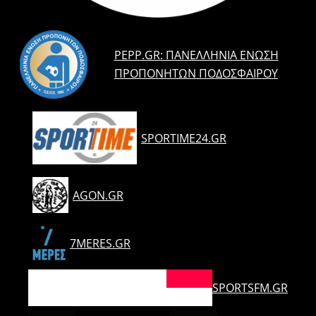
PEPP.GR: ΠΑΝΕΛΛΉΝΙΑ ΈΝΩΣΗ
ΠΡΟΠΟΝΗΤΏΝ ΠΟΔΟΣΦΑΊΡΟΥ
SPORTIME24.GR
AGON.GR
7MERES.GR
SPORTSFM.GR