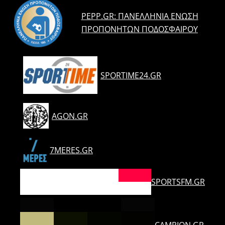
PEPP.GR: ΠΑΝΕΛΛΉΝΙΑ ΈΝΩΣΗ
ΠΡΟΠΟΝΗΤΏΝ ΠΟΔΟΣΦΑΊΡΟΥ
SPORTIME24.GR
AGON.GR
7MERES.GR
SPORTSFM.GR