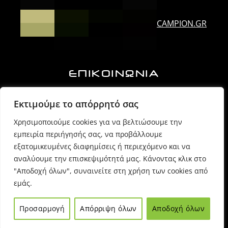
CAMPION.GR
ΕΠΙΚΟΙΝΩΝΙΑ
Ορλάνδου & Τζουμέρκων, Άρτα | Τ.Κ. 47100
Εκτιμούμε το απόρρητό σας
Χρησιμοποιούμε cookies για να βελτιώσουμε την
6974725071 (Πρόεδρος Δ.Σ.)
εμπειρία περιήγησής σας, να προβάλλουμε
εξατομικευμένες διαφημίσεις ή περιεχόμενο και να
6980054170 (Γραμματέας)
αναλύουμε την επισκεψιμότητά μας. Κάνοντας κλικ στο
"Αποδοχή όλων", συναινείτε στη χρήση των cookies από
εμάς.
info @ sppartas.gr
Προσαρμογή
Απόρριψη όλων
Αποδοχή όλων
© 2021
Sppartas
powered by
Entiposis
| All rights reserved