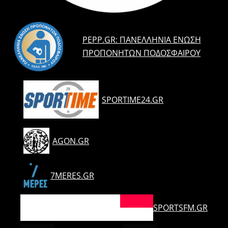
PEPP.GR: ΠΑΝΕΛΛΉΝΙΑ ΈΝΩΣΗ
ΠΡΟΠΟΝΗΤΏΝ ΠΟΔΟΣΦΑΊΡΟΥ
SPORTIME24.GR
AGON.GR
7MERES.GR
SPORTSFM.GR