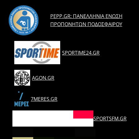
PEPP.GR: ΠΑΝΕΛΛΉΝΙΑ ΈΝΩΣΗ
ΠΡΟΠΟΝΗΤΏΝ ΠΟΔΟΣΦΑΊΡΟΥ
SPORTIME24.GR
AGON.GR
7MERES.GR
SPORTSFM.GR