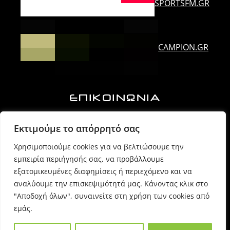
SPORTSFM.GR
CAMPION.GR
ΕΠΙΚΟΙΝΩΝΙΑ
Ορλάνδου & Τζουμέρκων, Άρτα | Τ.Κ. 47100
Εκτιμούμε το απόρρητό σας
Χρησιμοποιούμε cookies για να βελτιώσουμε την
6974725071 (Πρόεδρος Δ.Σ.)
εμπειρία περιήγησής σας, να προβάλλουμε
εξατομικευμένες διαφημίσεις ή περιεχόμενο και να
6980054170 (Γραμματέας)
αναλύουμε την επισκεψιμότητά μας. Κάνοντας κλικ στο
"Αποδοχή όλων", συναινείτε στη χρήση των cookies από
εμάς.
info @ sppartas.gr