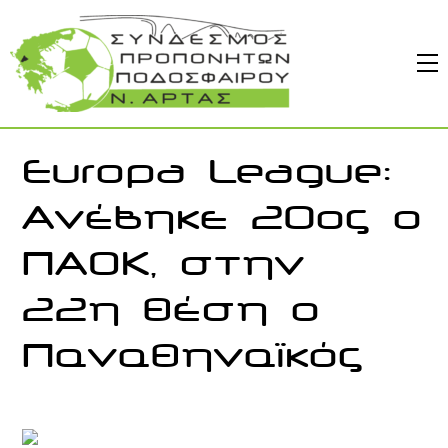
Skip
to
M
content
Europa League:
Ανέβηκε 20ος ο
ΠΑΟΚ, στην
22η θέση ο
Παναθηναϊκός