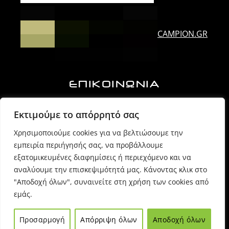
CAMPION.GR
ΕΠΙΚΟΙΝΩΝΙΑ
Ορλάνδου & Τζουμέρκων, Άρτα | Τ.Κ. 47100
Εκτιμούμε το απόρρητό σας
Χρησιμοποιούμε cookies για να βελτιώσουμε την
6974725071 (Πρόεδρος Δ.Σ.)
εμπειρία περιήγησής σας, να προβάλλουμε
εξατομικευμένες διαφημίσεις ή περιεχόμενο και να
6980054170 (Γραμματέας)
αναλύουμε την επισκεψιμότητά μας. Κάνοντας κλικ στο
"Αποδοχή όλων", συναινείτε στη χρήση των cookies από
εμάς.
info @ sppartas.gr
Προσαρμογή
Απόρριψη όλων
Αποδοχή όλων
© 2021
Sppartas
powered by
Entiposis
| All rights reserved