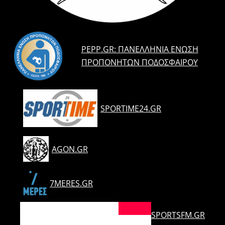
PEPP.GR: ΠΑΝΕΛΛΉΝΙΑ ΈΝΩΣΗ
ΠΡΟΠΟΝΗΤΏΝ ΠΟΔΟΣΦΑΊΡΟΥ
SPORTIME24.GR
AGON.GR
7MERES.GR
SPORTSFM.GR