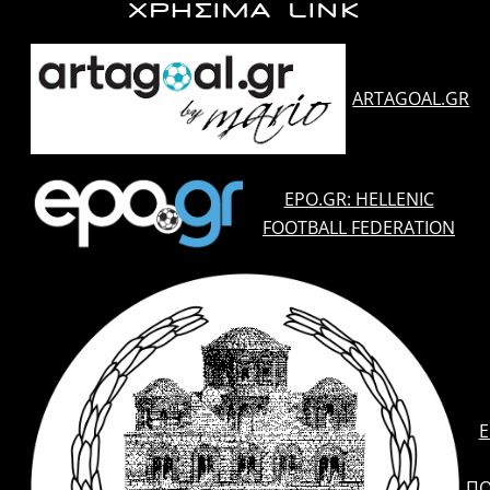
ΧΡΗΣΙΜΑ LINK
ARTAGOAL.GR
EPO.GR: HELLENIC
FOOTBALL FEDERATION
E
ΠΟ