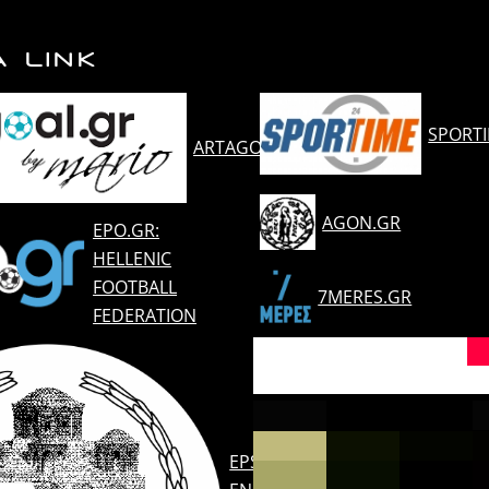
Α LINK
SPORT
ARTAGOAL.GR
AGON.GR
EPO.GR:
HELLENIC
FOOTBALL
7MERES.GR
FEDERATION
EPSARTAS.GR: