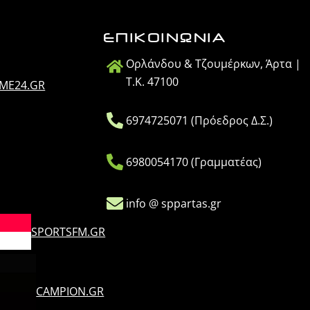
ΕΠΙΚΟΙΝΩΝΙΑ
Ορλάνδου & Τζουμέρκων, Άρτα |
Τ.Κ. 47100
IME24.GR
6974725071 (Πρόεδρος Δ.Σ.)
6980054170 (Γραμματέας)
info @ sppartas.gr
SPORTSFM.GR
CAMPION.GR