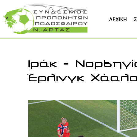
Skip
to
ΆΡΧΙΚΉ
content
Ιράκ – Νορβηγ
Έρλινγκ Χάαλ