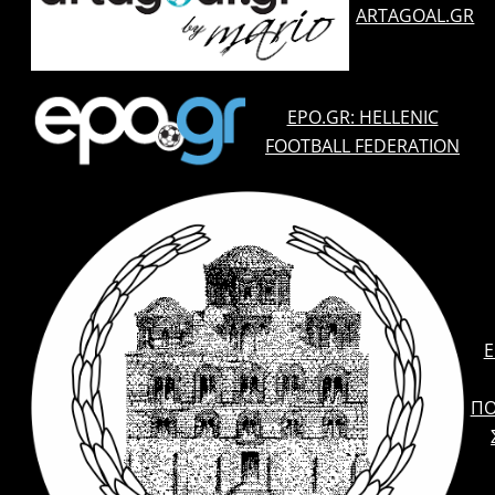
ARTAGOAL.GR
EPO.GR: HELLENIC
FOOTBALL FEDERATION
E
ΠΟ