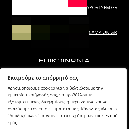
SPORTSFM.GR
CAMPION.GR
ΕΠΙΚΟΙΝΩΝΙΑ
Ορλάνδου & Τζουμέρκων, Άρτα | Τ.Κ. 47100
Εκτιμούμε το απόρρητό σας
Χρησιμοποιούμε cookies για να βελτιώσουμε την
6974725071 (Πρόεδρος Δ.Σ.)
εμπειρία περιήγησής σας, να προβάλλουμε
εξατομικευμένες διαφημίσεις ή περιεχόμενο και να
6980054170 (Γραμματέας)
αναλύουμε την επισκεψιμότητά μας. Κάνοντας κλικ στο
"Αποδοχή όλων", συναινείτε στη χρήση των cookies από
εμάς.
info @ sppartas.gr