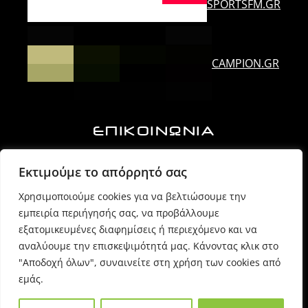
SPORTSFM.GR
CAMPION.GR
ΕΠΙΚΟΙΝΩΝΙΑ
Ορλάνδου & Τζουμέρκων, Άρτα | Τ.Κ. 47100
Εκτιμούμε το απόρρητό σας
Χρησιμοποιούμε cookies για να βελτιώσουμε την
6974725071 (Πρόεδρος Δ.Σ.)
εμπειρία περιήγησής σας, να προβάλλουμε
εξατομικευμένες διαφημίσεις ή περιεχόμενο και να
6980054170 (Γραμματέας)
αναλύουμε την επισκεψιμότητά μας. Κάνοντας κλικ στο
"Αποδοχή όλων", συναινείτε στη χρήση των cookies από
εμάς.
info @ sppartas.gr