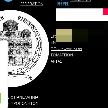
FEDERATION
EPSARTAS.GR:
ΈΝΩΣΗ
ΠΟΔΟΣΦΑΙΡΙΚΏΝ
ΣΩΜΑΤΕΊΩΝ
ΆΡΤΑΣ
EPP.GR: ΠΑΝΕΛΛΉΝΙΑ
ΝΩΣΗ ΠΡΟΠΟΝΗΤΏΝ