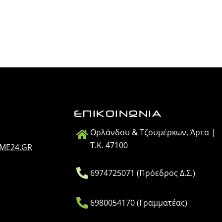
ΕΠΙΚΟΙΝΩΝΙΑ
Ορλάνδου & Τζουμέρκων, Άρτα |
Τ.Κ. 47100
IME24.GR
6974725071 (Πρόεδρος Δ.Σ.)
6980054170 (Γραμματέας)