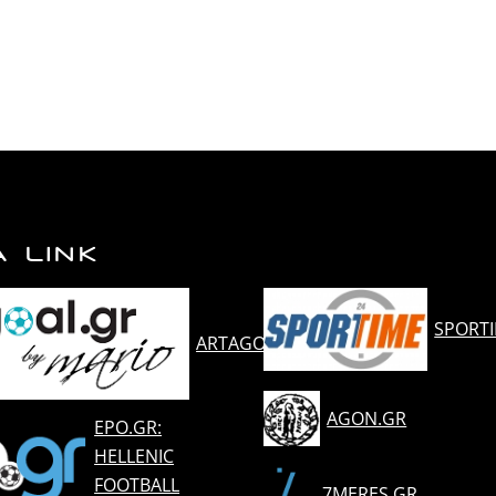
Α LINK
SPORT
ARTAGOAL.GR
AGON.GR
EPO.GR:
HELLENIC
FOOTBALL
7MERES.GR