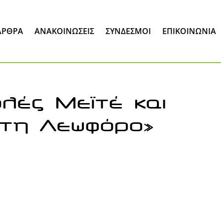
ΆΡΘΡΑ
ΑΝΑΚΟΙΝΏΣΕΙΣ
ΣΎΝΔΕΣΜΟΙ
ΕΠΙΚΟΙΝΩΝΊΑ
λές Μεϊτέ και
στη Λεωφόρο»