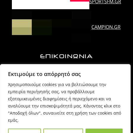
SPORTSFM.GR
CAMPION.GR
ΕΠΙΚΟΙΝΩΝΙΑ
Ορλάνδου & Τζουμέρκων, Άρτα | Τ.Κ. 47100
Εκτιμούμε το απόρρητό σας
Χρησιμοποιούμε cookies για να βελτιώσουμε την
6974725071 (Πρόεδρος Δ.Σ.)
εμπειρία περιήγησής σας, να προβάλλουμε
εξατομικευμένες διαφημίσεις ή περιεχόμενο και να
6980054170 (Γραμματέας)
αναλύουμε την επισκεψιμότητά μας. Κάνοντας κλικ στο
"Αποδοχή όλων", συναινείτε στη χρήση των cookies από
εμάς.
info @ sppartas.gr