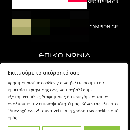
SPORTSFM.GR
CAMPION.GR
ΕΠΙΚΟΙΝΩΝΙΑ
Ορλάνδου & Τζουμέρκων, Άρτα | Τ.Κ. 47100
Εκτιμούμε το απόρρητό σας
Χρησιμοποιούμε cookies για να βελτιώσουμε την
6974725071 (Πρόεδρος Δ.Σ.)
εμπειρία περιήγησής σας, να προβάλλουμε
εξατομικευμένες διαφημίσεις ή περιεχόμενο και να
6980054170 (Γραμματέας)
αναλύουμε την επισκεψιμότητά μας. Κάνοντας κλικ στο
"Αποδοχή όλων", συναινείτε στη χρήση των cookies από
εμάς.
info @ sppartas.gr