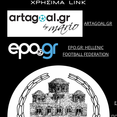
ΧΡΗΣΙΜΑ LINK
ARTAGOAL.GR
EPO.GR: HELLENIC
FOOTBALL FEDERATION
E
ΠΟ