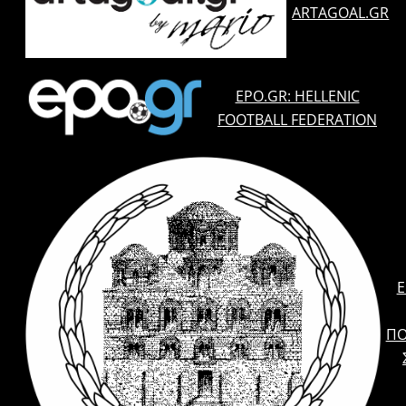
ARTAGOAL.GR
EPO.GR: HELLENIC
FOOTBALL FEDERATION
E
ΠΟ