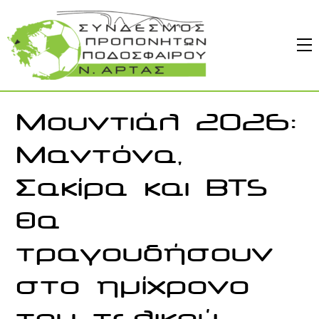
Skip
to
M
content
Μουντιάλ 2026:
Μαντόνα,
Σακίρα και BTS
θα
τραγουδήσουν
στο ημίχρονο