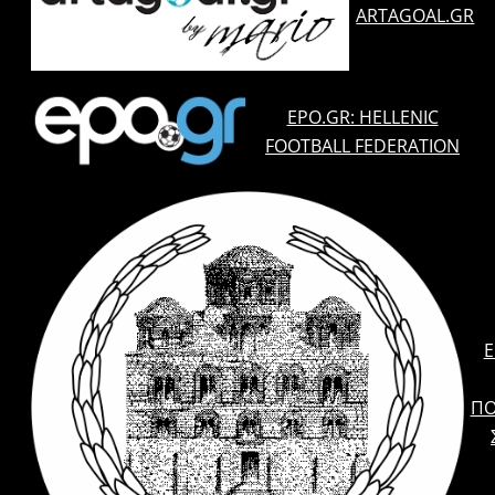
ARTAGOAL.GR
EPO.GR: HELLENIC
FOOTBALL FEDERATION
E
ΠΟ