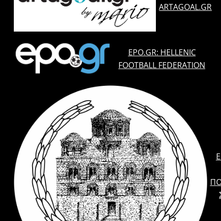
ARTAGOAL.GR
EPO.GR: HELLENIC
FOOTBALL FEDERATION
E
ΠΟ