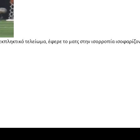
εκπληκτικό τελείωμα, έφερε το ματς στην ισορροπία ισοφαρίζον