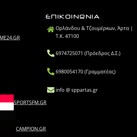
ΕΠΙΚΟΙΝΩΝΙΑ
Ορλάνδου & Τζουμέρκων, Άρτα |
Τ.Κ. 47100
IME24.GR
6974725071 (Πρόεδρος Δ.Σ.)
6980054170 (Γραμματέας)
info @ sppartas.gr
SPORTSFM.GR
CAMPION.GR