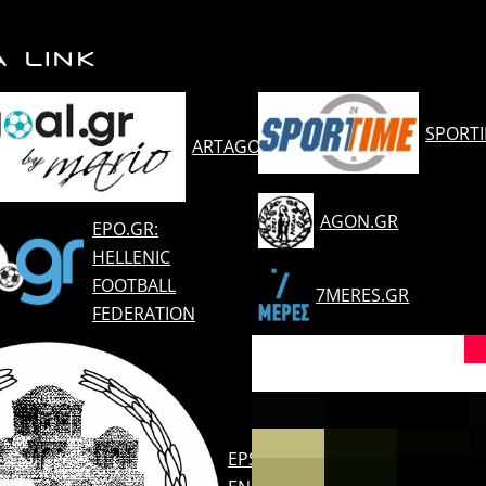
Α LINK
SPORT
ARTAGOAL.GR
AGON.GR
EPO.GR:
HELLENIC
FOOTBALL
7MERES.GR
FEDERATION
EPSARTAS.GR: