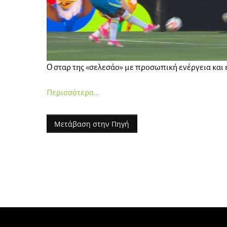
Ο σταρ της «σελεσάο» με προσωπική ενέργεια και 
Περισσότερα…
Μετάβαση στην Πηγή