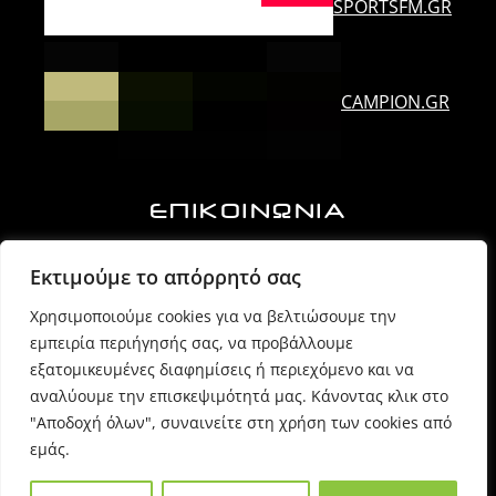
SPORTSFM.GR
CAMPION.GR
ΕΠΙΚΟΙΝΩΝΙΑ
Ορλάνδου & Τζουμέρκων, Άρτα | Τ.Κ. 47100
Εκτιμούμε το απόρρητό σας
Χρησιμοποιούμε cookies για να βελτιώσουμε την
6974725071 (Πρόεδρος Δ.Σ.)
εμπειρία περιήγησής σας, να προβάλλουμε
εξατομικευμένες διαφημίσεις ή περιεχόμενο και να
6980054170 (Γραμματέας)
αναλύουμε την επισκεψιμότητά μας. Κάνοντας κλικ στο
"Αποδοχή όλων", συναινείτε στη χρήση των cookies από
εμάς.
info @ sppartas.gr