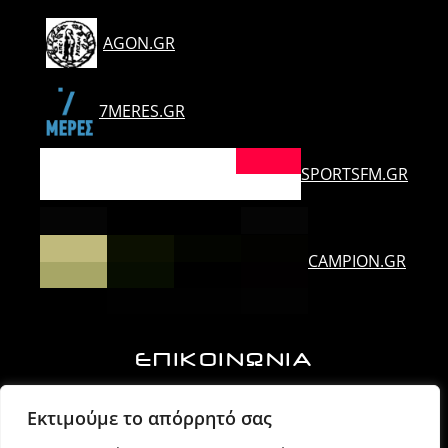
AGON.GR
7MERES.GR
SPORTSFM.GR
CAMPION.GR
ΕΠΙΚΟΙΝΩΝΙΑ
Ορλάνδου & Τζουμέρκων, Άρτα | Τ.Κ. 47100
Εκτιμούμε το απόρρητό σας