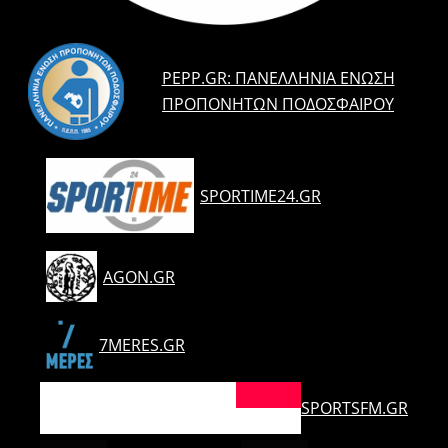
PEPP.GR: ΠΑΝΕΛΛΉΝΙΑ ΈΝΩΣΗ
ΠΡΟΠΟΝΗΤΏΝ ΠΟΔΟΣΦΑΊΡΟΥ
SPORTIME24.GR
AGON.GR
7MERES.GR
SPORTSFM.GR