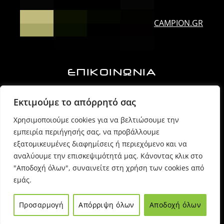
CAMPION.GR
ΕΠΙΚΟΙΝΩΝΙΑ
Ορλάνδου & Τζουμέρκων, Άρτα | Τ.Κ. 47100
Εκτιμούμε το απόρρητό σας
Χρησιμοποιούμε cookies για να βελτιώσουμε την
6974725071 (Πρόεδρος Δ.Σ.)
εμπειρία περιήγησής σας, να προβάλλουμε
εξατομικευμένες διαφημίσεις ή περιεχόμενο και να
6980054170 (Γραμματέας)
αναλύουμε την επισκεψιμότητά μας. Κάνοντας κλικ στο
"Αποδοχή όλων", συναινείτε στη χρήση των cookies από
εμάς.
info @ sppartas.gr
Προσαρμογή
Απόρριψη όλων
Αποδοχή όλων
© 2021
Sppartas
powered by
Entiposis
| All rights reserved