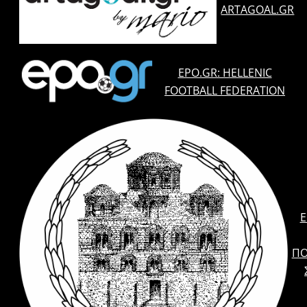
ARTAGOAL.GR
EPO.GR: HELLENIC
FOOTBALL FEDERATION
E
ΠΟ