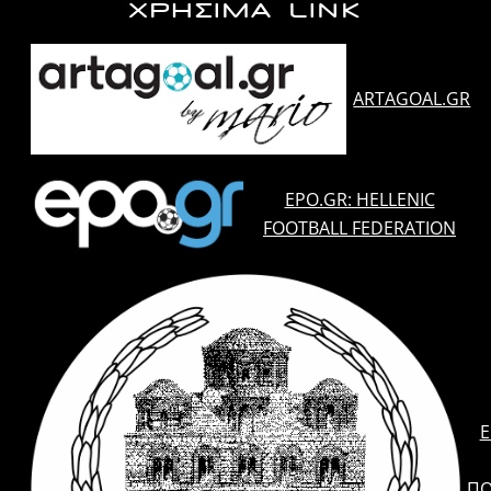
ΧΡΗΣΙΜΑ LINK
ARTAGOAL.GR
EPO.GR: HELLENIC
FOOTBALL FEDERATION
E
ΠΟ