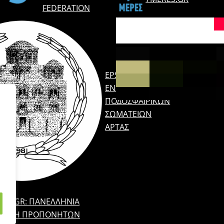
FEDERATION
EPSARTAS.GR:
ΈΝΩΣΗ
ΠΟΔΟΣΦΑΙΡΙΚΏΝ
ΣΩΜΑΤΕΊΩΝ
ΆΡΤΑΣ
EPP.GR: ΠΑΝΕΛΛΉΝΙΑ
ΝΩΣΗ ΠΡΟΠΟΝΗΤΏΝ