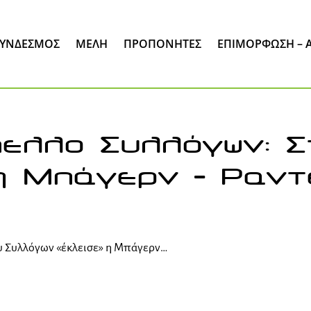
ΣΎΝΔΕΣΜΟΣ
ΜΈΛΗ
ΠΡΟΠΟΝΗΤΕΣ
ΕΠΙΜΌΡΦΩΣΗ – 
πελλο Συλλόγων: Σ
η Μπάγερν – Ραντ
υ Συλλόγων «έκλεισε» η Μπάγερν…