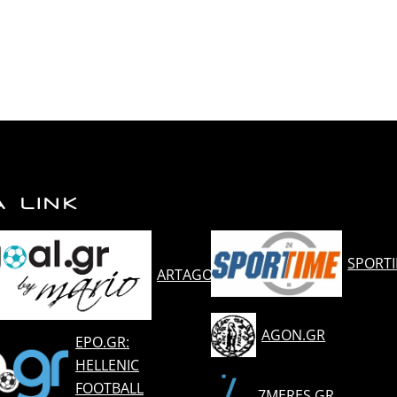
Α LINK
SPORT
ARTAGOAL.GR
AGON.GR
EPO.GR:
HELLENIC
FOOTBALL
7MERES.GR