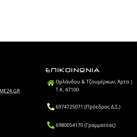
ΕΠΙΚΟΙΝΩΝΙΑ
Ορλάνδου & Τζουμέρκων, Άρτα |
Τ.Κ. 47100
IME24.GR
6974725071 (Πρόεδρος Δ.Σ.)
6980054170 (Γραμματέας)