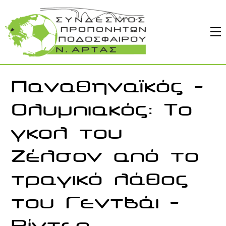
Skip
to
M
content
Παναθηναϊκός –
Ολυμπιακός: Το
γκολ του
Ζέλσον από το
τραγικό λάθος
του Γεντβάι –