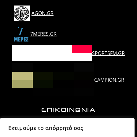
AGON.GR
7MERES.GR
SPORTSFM.GR
CAMPION.GR
ΕΠΙΚΟΙΝΩΝΙΑ
Ορλάνδου & Τζουμέρκων, Άρτα | Τ.Κ. 47100
Εκτιμούμε το απόρρητό σας