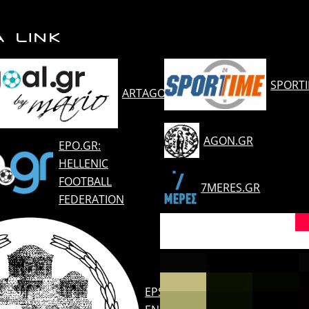
Α LINK
SPORT
ARTAGOAL.GR
AGON.GR
EPO.GR:
HELLENIC
FOOTBALL
7MERES.GR
FEDERATION
EPSARTAS.GR: