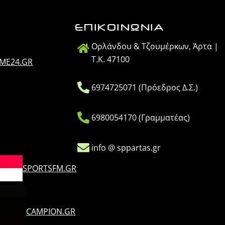
ΕΠΙΚΟΙΝΩΝΙΑ
Ορλάνδου & Τζουμέρκων, Άρτα |
Τ.Κ. 47100
IME24.GR
6974725071 (Πρόεδρος Δ.Σ.)
6980054170 (Γραμματέας)
info @ sppartas.gr
SPORTSFM.GR
CAMPION.GR