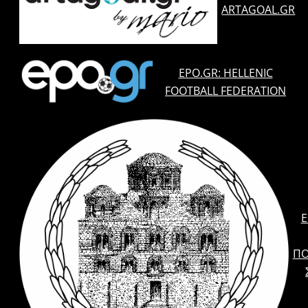
ARTAGOAL.GR
EPO.GR: HELLENIC
FOOTBALL FEDERATION
E
ΠΟ