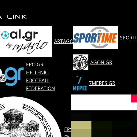
Α LINK
SPORT
ARTAGOAL.GR
AGON.GR
EPO.GR:
HELLENIC
FOOTBALL
7MERES.GR
FEDERATION
EPSARTAS.GR: