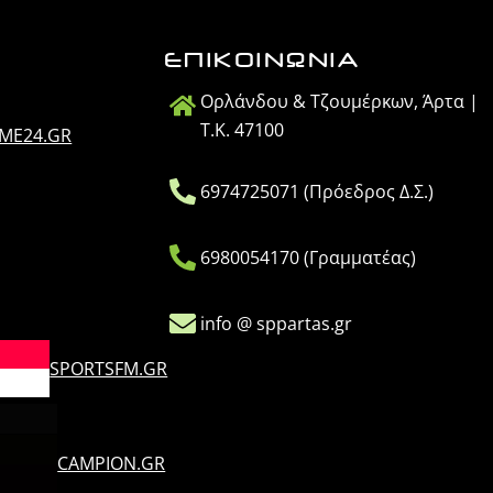
ΕΠΙΚΟΙΝΩΝΙΑ
Ορλάνδου & Τζουμέρκων, Άρτα |
Τ.Κ. 47100
IME24.GR
6974725071 (Πρόεδρος Δ.Σ.)
6980054170 (Γραμματέας)
info @ sppartas.gr
SPORTSFM.GR
CAMPION.GR