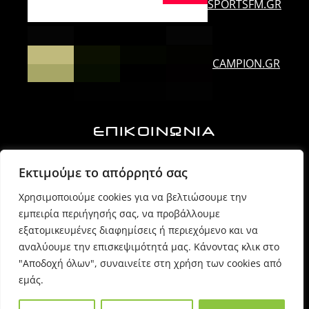
SPORTSFM.GR
CAMPION.GR
ΕΠΙΚΟΙΝΩΝΙΑ
Ορλάνδου & Τζουμέρκων, Άρτα | Τ.Κ. 47100
Εκτιμούμε το απόρρητό σας
Χρησιμοποιούμε cookies για να βελτιώσουμε την
6974725071 (Πρόεδρος Δ.Σ.)
εμπειρία περιήγησής σας, να προβάλλουμε
εξατομικευμένες διαφημίσεις ή περιεχόμενο και να
6980054170 (Γραμματέας)
αναλύουμε την επισκεψιμότητά μας. Κάνοντας κλικ στο
"Αποδοχή όλων", συναινείτε στη χρήση των cookies από
εμάς.
info @ sppartas.gr