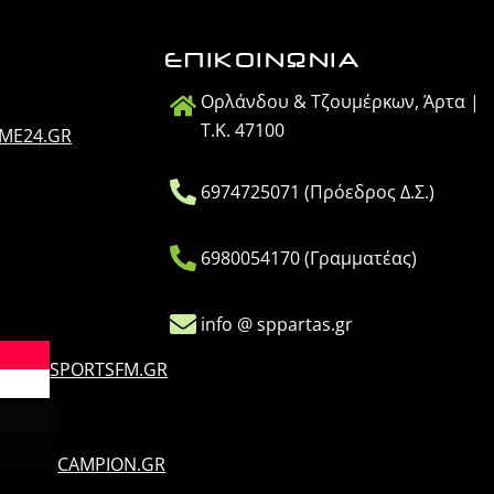
ΕΠΙΚΟΙΝΩΝΙΑ
Ορλάνδου & Τζουμέρκων, Άρτα |
Τ.Κ. 47100
IME24.GR
6974725071 (Πρόεδρος Δ.Σ.)
6980054170 (Γραμματέας)
info @ sppartas.gr
SPORTSFM.GR
CAMPION.GR