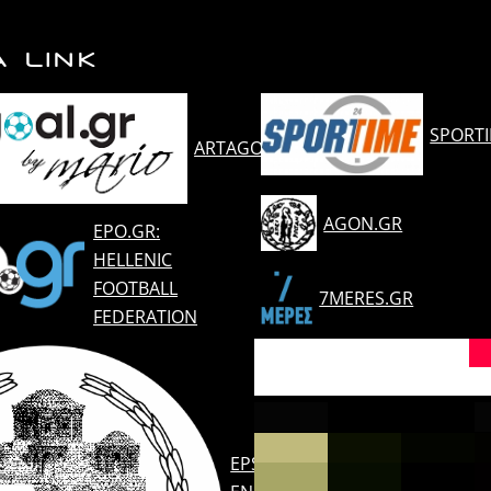
Α LINK
SPORT
ARTAGOAL.GR
AGON.GR
EPO.GR:
HELLENIC
FOOTBALL
7MERES.GR
FEDERATION
EPSARTAS.GR: