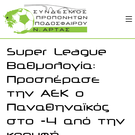
Skip
to
M
content
Super League
Βαθμολογία:
Προσπέρασε
την ΑΕΚ ο
Παναθηναϊκός
στο -4 από την