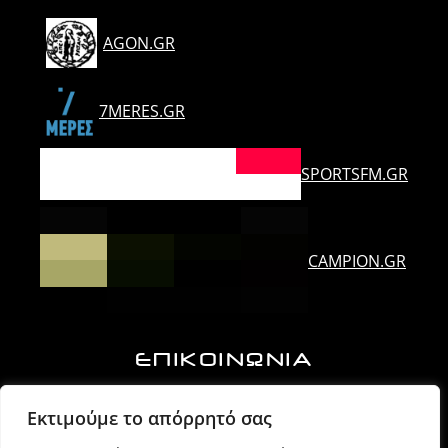
AGON.GR
7MERES.GR
SPORTSFM.GR
CAMPION.GR
ΕΠΙΚΟΙΝΩΝΙΑ
Ορλάνδου & Τζουμέρκων, Άρτα | Τ.Κ. 47100
Εκτιμούμε το απόρρητό σας