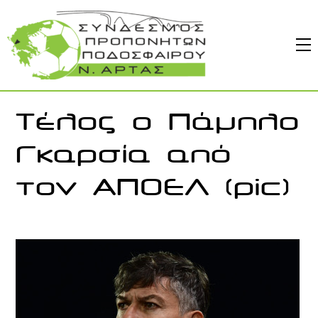
Skip
to
M
content
Τέλος ο Πάμπλο
Γκαρσία από
τον ΑΠΟΕΛ (pic)