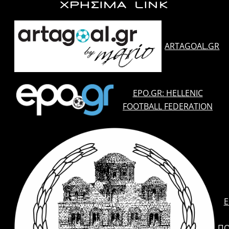
ΧΡΗΣΙΜΑ LINK
ARTAGOAL.GR
EPO.GR: HELLENIC
FOOTBALL FEDERATION
E
ΠΟ