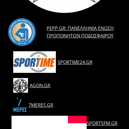
PEPP.GR: ΠΑΝΕΛΛΉΝΙΑ ΈΝΩΣΗ
ΠΡΟΠΟΝΗΤΏΝ ΠΟΔΟΣΦΑΊΡΟΥ
SPORTIME24.GR
AGON.GR
7MERES.GR
SPORTSFM.GR