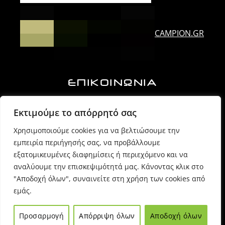
CAMPION.GR
ΕΠΙΚΟΙΝΩΝΙΑ
Ορλάνδου & Τζουμέρκων, Άρτα | Τ.Κ. 47100
Εκτιμούμε το απόρρητό σας
Χρησιμοποιούμε cookies για να βελτιώσουμε την
6974725071 (Πρόεδρος Δ.Σ.)
εμπειρία περιήγησής σας, να προβάλλουμε
εξατομικευμένες διαφημίσεις ή περιεχόμενο και να
6980054170 (Γραμματέας)
αναλύουμε την επισκεψιμότητά μας. Κάνοντας κλικ στο
"Αποδοχή όλων", συναινείτε στη χρήση των cookies από
εμάς.
info @ sppartas.gr
Προσαρμογή
Απόρριψη όλων
Αποδοχή όλων
© 2021
Sppartas
powered by
Entiposis
| All rights reserved