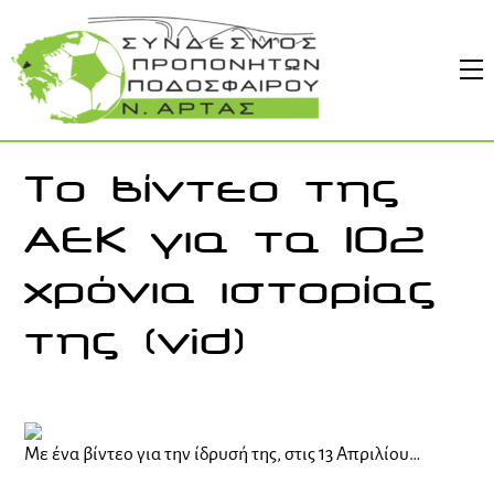
Skip
to
M
content
Το βίντεο της
ΑΕΚ για τα 102
χρόνια ιστορίας
της (vid)
Με ένα βίντεο για την ίδρυσή της, στις 13 Απριλίου…