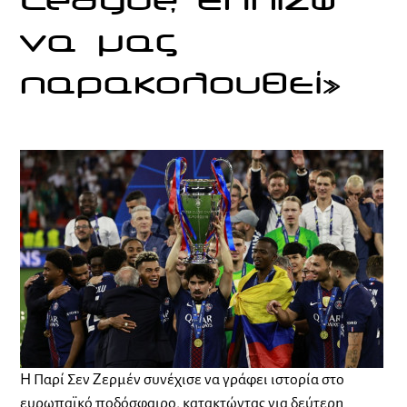
League, ελπίζω
να μας
παρακολουθεί»
Η Παρί Σεν Ζερμέν συνέχισε να γράφει ιστορία στο
ευρωπαϊκό ποδόσφαιρο, κατακτώντας για δεύτερη